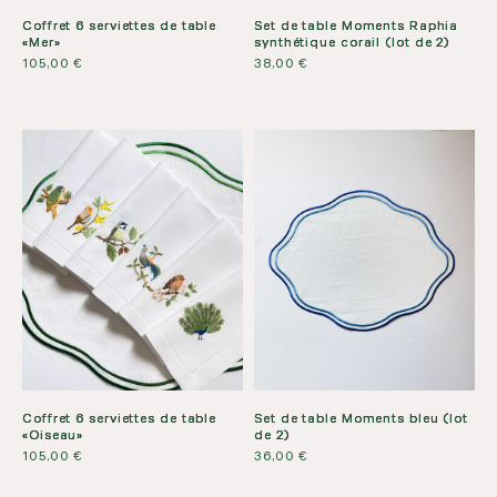
Coffret 6 serviettes de table
Set de table Moments Raphia
«Mer»
synthétique corail (lot de 2)
105,00
€
38,00
€
Coffret 6 serviettes de table
Set de table Moments bleu (lot
«Oiseau»
de 2)
105,00
€
36,00
€