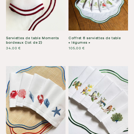
Serviettes de table Moments
Coffret 6 serviettes de table
bordeaux (lot de 2)
« légumes »
34,00
€
105,00
€