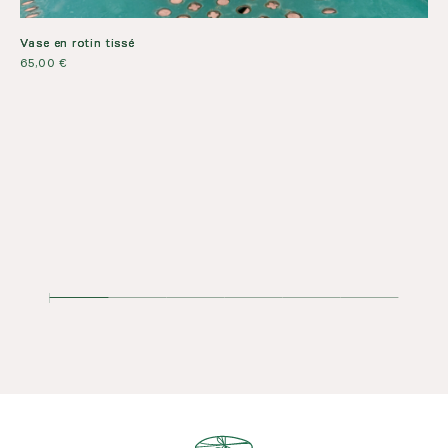
Vase en rotin tissé
65,00
€
Lam
16