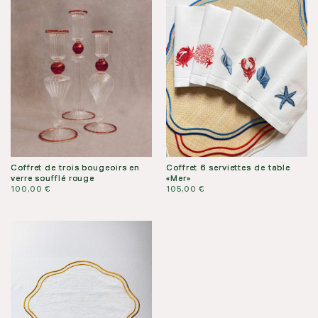
synthétique
blanc
(lot
de
2)
Coffret de trois bougeoirs en
Coffret 6 serviettes de table
verre soufflé rouge
«Mer»
100,00
€
105,00
€