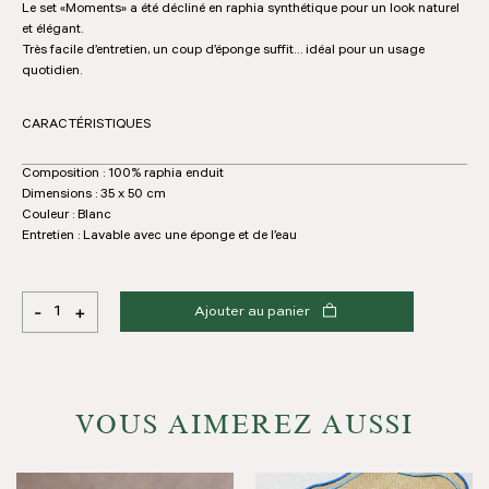
Le set «Moments» a été décliné en raphia synthétique pour un look naturel
et élégant.
Très facile d’entretien, un coup d’éponge suffit… idéal pour un usage
quotidien.
CARACTÉRISTIQUES
Composition : 100% raphia enduit
Dimensions : 35 x 50 cm
Couleur : Blanc
Entretien : Lavable avec une éponge et de l’eau
-
+
Ajouter au panier
quantité
de
Set
de
table
VOUS AIMEREZ AUSSI
Moments
Raphia