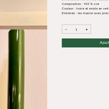
Composition : 100 % cire
Couleur : Ivoire et existe en ver
Entretien : les manier avec pré
-
+
quantité
de
Bougie
Ajout
"lumière"
glossy
ivoire