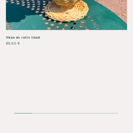
Vase en rotin tissé
65,00
€
Lam
16