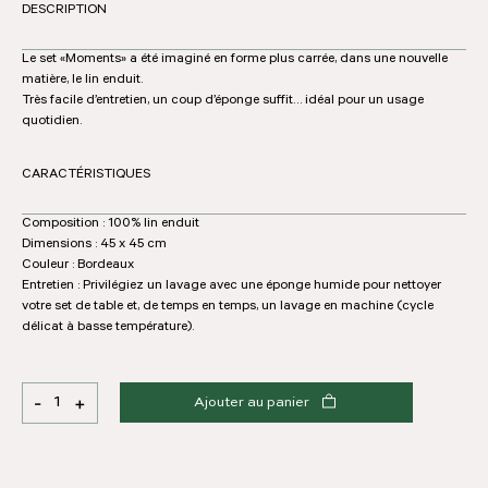
DESCRIPTION
Le set «Moments» a été imaginé en forme plus carrée, dans une nouvelle
matière, le lin enduit.
Très facile d’entretien, un coup d’éponge suffit… idéal pour un usage
quotidien.
CARACTÉRISTIQUES
Composition : 100% lin enduit
Dimensions : 45 x 45 cm
Couleur : Bordeaux
Entretien : Privilégiez un lavage avec une éponge humide pour nettoyer
votre set de table et, de temps en temps, un lavage en machine (cycle
délicat à basse température).
-
+
Ajouter au panier
quantité
de
Set
de