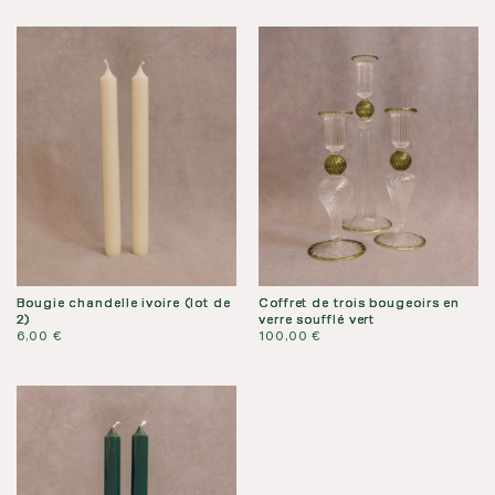
ETOILE
DE
MER
(lot
de
2)
Bougie chandelle ivoire (lot de
Coffret de trois bougeoirs en
2)
verre soufflé vert
6,00
€
100,00
€