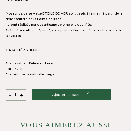
DESCRIPTION
Nos ronds de serviette ETOILE DE MER sont tissés à la main à partir de la
fibre naturelle de la Palma de Iraca.
Ils sont réalisés par des artisans colombiens qualifiés.
Grâce à son attache "pince", vous pourrez l'adapter à toutes les tailles de
serviettes.
CARACTÉRISTIQUES
Composition : Palma de Iraca
Taille : 7 cm
Couleur : paille naturelle rouge
-
+
Ajouter au panier
quantité
de
Rond
de
serviette
VOUS AIMEREZ AUSSI
-