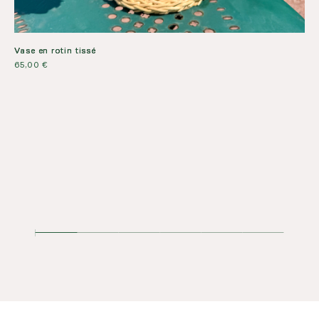
Vase en rotin tissé
65,00
€
Lam
16