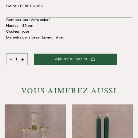
CARACTÉRISTIQUES
Composition : Verre coloré
Hauteur : 30 cm
Couleur : rose
Diamètre de la base : Environ 9 cm
-
+
Ajouter au panier
quantité
de
Bougeoir
en
verre
VOUS AIMEREZ AUSSI
rose